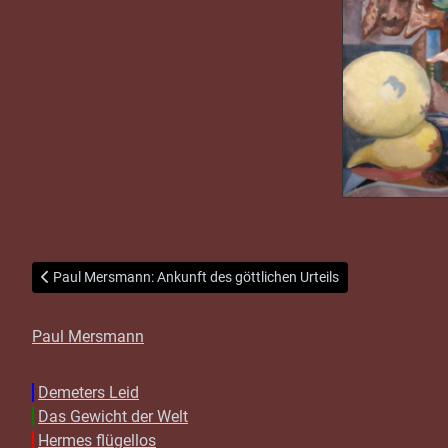
Vorheriger Beitrag: Paul Mersmann: Ankunft des göttlichen Urteils
Paul Mersmann: Ankunft des göttlichen Urteils
Paul Mersmann
Demeters Leid
Das Gewicht der Welt
Hermes flügellos