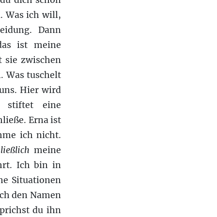
 du dich schon
. Was ich will,
heidung. Dann
das ist meine
t sie zwischen
. Was tuschelt
uns. Hier wird
stiftet eine
ieße. Erna ist
mme ich nicht.
ließlich
meine
hrt. Ich bin in
e Situationen
prich den Namen
Sprichst du ihn