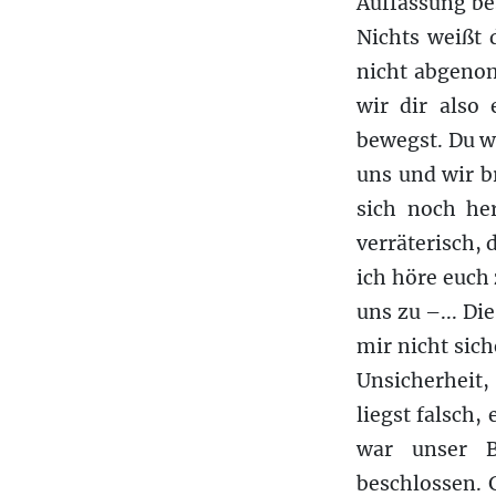
Auffassung bes
Nichts weißt 
nicht abgeno
wir dir also
bewegst. Du wi
uns und wir b
sich noch her
verräterisch, 
ich höre euch 
uns zu –... Di
mir nicht sich
Unsicherheit,
liegst falsch,
war unser B
beschlossen. G