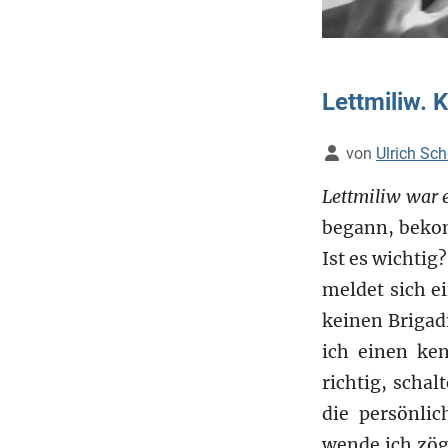
Lettmiliw. 
Details
von
Ulrich Sc
Lettmiliw war e
begann, bekom
Ist es wichtig
meldet sich e
keinen Brigadi
ich einen ke
richtig, scha
die persönli
wende ich zög