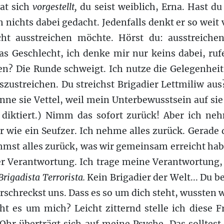
hat sich
vorgestellt,
du seist weiblich, Erna. Hast du 
h nichts dabei gedacht. Jedenfalls denkt er so weit 
ht ausstreichen möchte. Hörst du: ausstreichen
 Geschlecht, ich denke mir nur keins dabei, rufe
ten? Die Runde schweigt. Ich nutze die Gelegenhei
szustreichen. Du streichst Brigadier Lettmiliw aus
enne sie Vettel, weil mein Unterbewusstsein auf si
diktiert.) Nimm das sofort zurück! Aber ich ne
r wie ein Seufzer. Ich nehme alles zurück. Gerade
mmst alles zurück, was wir gemeinsam erreicht hab
er Verantwortung. Ich trage meine Verantwortung, 
Brigadista Terrorista.
Kein Brigadier der Welt... Du be
rschreckst uns. Dass es so um dich steht, wussten 
eht es um mich? Leicht zitternd stelle ich diese F