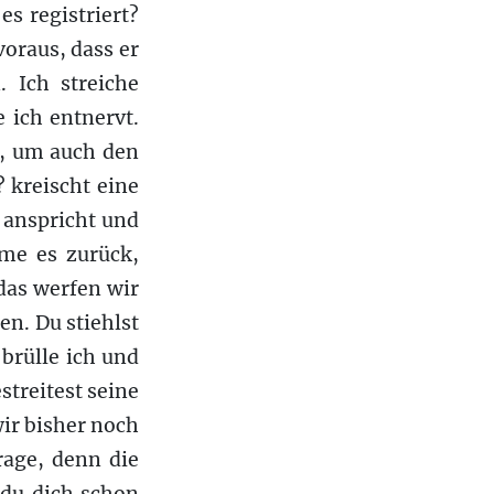
es registriert?
voraus, dass er
. Ich streiche
 ich entnervt.
t, um auch den
? kreischt eine
e anspricht und
hme es zurück,
 das werfen wir
en. Du stiehlst
brülle ich und
streitest seine
wir bisher noch
rage, denn die