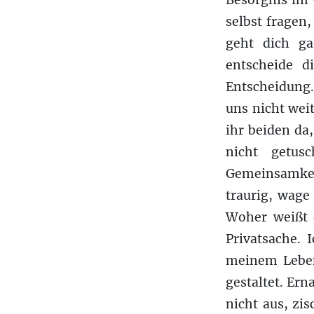
Besorgnis im 
selbst fragen,
geht dich ga
entscheide d
Entscheidung.
uns nicht wei
ihr beiden da
nicht getus
Gemeinsamkeit
traurig, wage
Woher weißt 
Privatsache. I
meinem Leben
gestaltet. Ern
nicht aus, zis