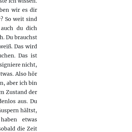
ste ich wissen.
ben wir es dir
 So weit sind
 auch du dich
ch. Du brauchst
weiß. Das wird
uchen. Das ist
signiere nicht,
etwas. Also hör
n, aber ich bin
 im Zustand der
denlos aus. Du
äuspern hältst,
 haben etwas
sobald die Zeit