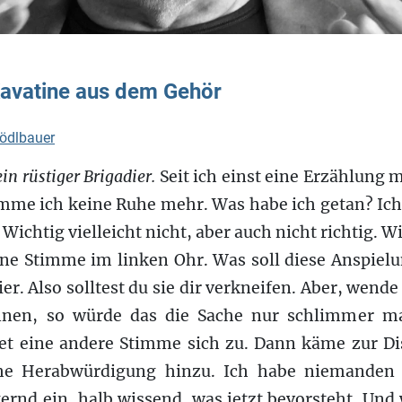
Kavatine aus dem Gehör
hödlbauer
in rüstiger Brigadier.
Seit ich einst eine Erzählung 
me ich keine Ruhe mehr. Was habe ich getan? Ich 
? Wichtig vielleicht nicht, aber auch nicht richtig. W
ine Stimme im linken Ohr. Was soll diese Anspiel
er. Also solltest du sie dir verkneifen. Aber, wende
nnen, so würde das die Sache nur schlimmer ma
ltet eine andere Stimme sich zu. Dann käme zur D
che Herabwürdigung hinzu. Ich habe niemanden d
ernd ein, halb wissend, was jetzt bevorsteht. Un