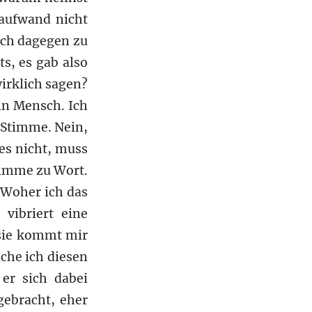
maufwand nicht
ich dagegen zu
s, es gab also
wirklich sagen?
ein Mensch. Ich
e Stimme. Nein,
 es nicht, muss
timme zu Wort.
Woher ich das
vibriert eine
 sie kommt mir
iche ich diesen
 er sich dabei
gebracht, eher