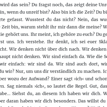
 wird das sein? Du fragst noch, das zeigt deine Un
ein, wenn du unreif bist? Also bin ich die Zeit? Du b
te gefasst. Wusstest du das nicht? Nein, das wus
 Zeit bin, warum stehlt ihr mir dann die meine? We
die gehört uns. Ihr meint, ich gehöre zu euch? Du g
st uns. Ich verstehe. Ihr denkt, ich sei euer Skl
cht. Wir denken nicht über dich nach. Wir denken,
haupt nicht denken. Wir sind einfach da. Wie die 
wir einfach: wir sind da. Wir sind auch dort, wir
u wir? Nur, um uns dir verständlich zu machen. I
Aber wozu der Aufwand? Einer sagt ›ich‹ und scho
n. Sag niemals ›ich‹, so lautet die Regel. Gut, das
habe... Siehst du, an diesem Ich haben wir dich. W
ber daran haben wir dich besonders. Das willst du 