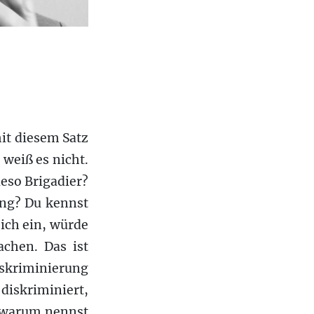
mit diesem Satz
weiß es nicht.
ieso Brigadier?
ung? Du kennst
 ich ein, würde
chen. Das ist
iskriminierung
iskriminiert,
d warum nennst