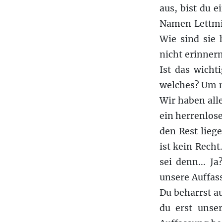
aus, bist du 
Namen Lettmil
Wie sind sie
nicht erinner
Ist das wicht
welches? Um m
Wir haben all
ein herrenlose
den Rest lieg
ist kein Recht
sei denn... J
unsere Auffass
Du beharrst au
du erst unse