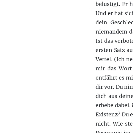
belustigt. Er 
Und er hat sic
dein Geschlec
niemandem das
Ist das verbo
ersten Satz au
Vettel. (Ich n
mir das Wort 
entfährt es mi
dir vor. Du ni
dich aus dein
erbebe dabei.
Existenz? Du e
nicht. Wie st