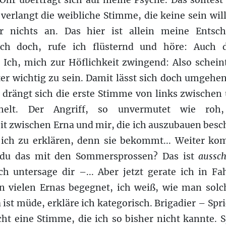
Ohr überträgt sich auf meine Psyche. Das solltest
 verlangt die weibliche Stimme, die keine sein will
r nichts an. Das hier ist allein meine Entsc
ich doch, rufe ich flüsternd und höre: Auch 
 Ich, mich zur Höflichkeit zwingend: Also schein
ter wichtig zu sein. Damit lässt sich doch umgehen
, drängt sich die erste Stimme von links zwischen 
chelt. Der Angriff, so unvermutet wie roh, 
 zwischen Erna und mir, die ich auszubauen beschl
 ich zu erklären, denn sie bekommt... Weiter ko
du das mit den Sommersprossen? Das ist
aussch
ch untersage dir –... Aber jetzt gerate ich in Fa
 vielen Ernas begegnet, ich weiß, wie man solch
a ist müde, erkläre ich kategorisch. Brigadier – S
cht eine Stimme, die ich so bisher nicht kannte. 