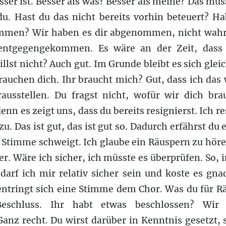
ser ist. Besser als was? Besser als meine? Das müs
du. Hast du das nicht bereits vorhin beteuert? Ha
mmen? Wir haben es dir abgenommen, nicht wahr?
 entgegengekommen. Es wäre an der Zeit, dass
llst nicht? Auch gut. Im Grunde bleibt es sich glei
rauchen dich. Ihr braucht mich? Gut, dass ich das 
ausstellen. Du fragst nicht, wofür wir dich bra
denn es zeigt uns, dass du bereits resignierst. Ich re
zu. Das ist gut, das ist gut so. Dadurch erfährst du 
e Stimme schweigt. Ich glaube ein Räuspern zu höre
er. Wäre ich sicher, ich müsste es überprüfen. So,
 darf ich mir relativ sicher sein und koste es gna
 entringt sich eine Stimme dem Chor. Was du für R
eschluss. Ihr habt etwas beschlossen? Wir
anz recht. Du wirst darüber in Kenntnis gesetzt, 