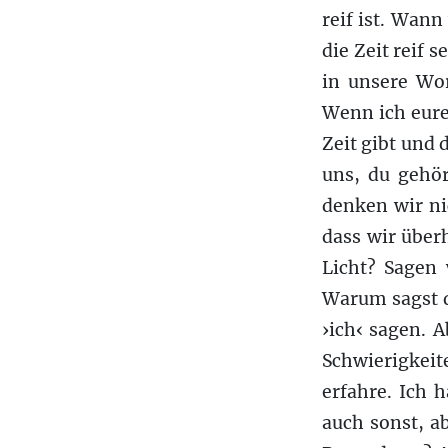
reif ist. Wann
die Zeit reif s
in unsere Wor
Wenn ich eure
Zeit gibt und 
uns, du gehör
denken wir ni
dass wir über
Licht? Sagen 
Warum sagst d
›ich‹ sagen. 
Schwierigkeite
erfahre. Ich 
auch sonst, a