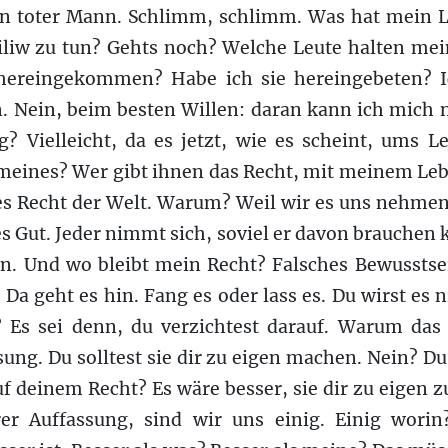
ein toter Mann. Schlimm, schlimm. Was hat mein
iw zu tun? Gehts noch? Welche Leute halten mei
 hereingekommen? Habe ich sie hereingebeten? 
n. Nein, beim besten Willen: daran kann ich mich n
ig? Vielleicht, da es jetzt, wie es scheint, ums 
eines? Wer gibt ihnen das Recht, mit meinem Leb
es Recht der Welt. Warum? Weil wir es uns nehmen.
s Gut. Jeder nimmt sich, soviel er davon brauchen 
en. Und wo bleibt mein Recht? Falsches Bewusstse
. Da geht es hin. Fang es oder lass es. Du wirst es n
a? Es sei denn, du verzichtest darauf. Warum das
ung. Du solltest sie dir zu eigen machen. Nein? D
f deinem Recht? Es wäre besser, sie dir zu eigen 
rer Auffassung, sind wir uns einig. Einig worin