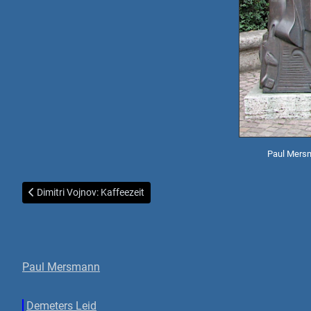
Paul Mersm
Vorheriger Beitrag: Dimitri Vojnov: Kaffeezeit
Dimitri Vojnov: Kaffeezeit
Paul Mersmann
Demeters Leid