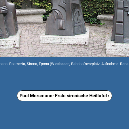
ann: Rosmerta, Sirona, Epona (Wiesbaden, Bahnhofsvorplatz. Aufnahme: Rena
Paul Mersmann: Erste sironische Heiltafel ›