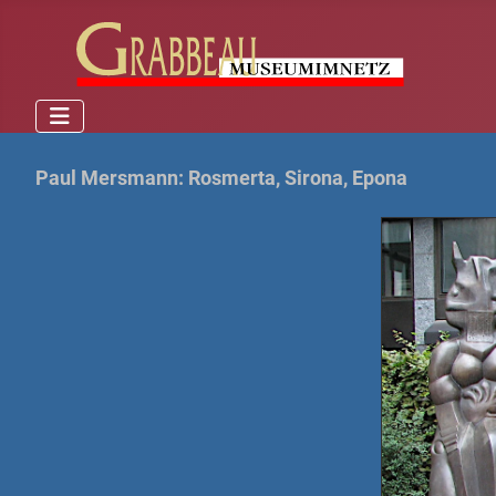
Paul Mersmann: Rosmerta, Sirona, Epona